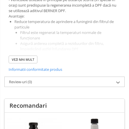
oraș) sunt predispuse la regenerarea incompletă a DPF dacă nu
se utilizează aditivul BERNER DPF.
Avantaje:
Reduce temperatura de aprindere a funinginii din filtrul de
particule
Filtrul este regenerat la temperaturi normale de
funcționare
Asigură arderea completă a reziduurilor din filtru,
împiedicând astfel înfundarea DPF
Optimizează regenerarea regulată a filtrului, prevenind
VEZI MAI MULT
astfel pierderea de performanță din cauza înfundării
filtrului de particule diesel
Informatii conformitate produs
Filtrul de particule diesel nu trebuie demontat
Instrucțiuni:
Adăugați în rezervor înainte de a-l umple cu combustibil.
Review-uri
(0)
O sticlă este suficientă pentru 40 până la 60 de litri de
combustibil.
Recomandari