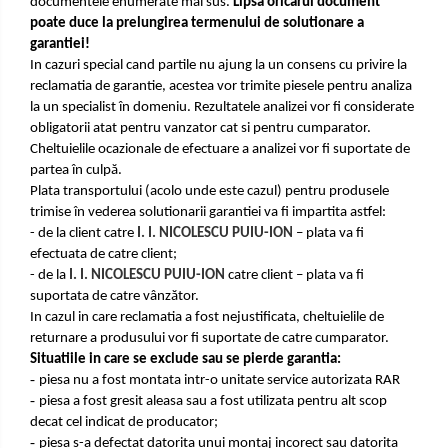
documentele enumerate mai sus.
Lipsa oricarui document
poate duce la prelungirea termenului de solutionare a
garantiei!
In cazuri special cand partile nu ajung la un consens cu privire la
reclamatia de garantie, acestea vor trimite piesele pentru analiza
la un specialist în domeniu. Rezultatele analizei vor fi considerate
obligatorii atat pentru vanzator cat si pentru cumparator.
Cheltuielile ocazionale de efectuare a analizei vor fi suportate de
partea în culpă.
Plata transportului (acolo unde este cazul) pentru produsele
trimise în vederea solutionarii garantiei va fi impartita astfel:
- de la client catre
I. I. NICOLESCU PUIU-ION
– plata va fi
efectuata de catre client;
- de la
I. I. NICOLESCU PUIU-ION
catre client – plata va fi
suportata de catre vânzător.
In cazul in care reclamatia a fost nejustificata, cheltuielile de
returnare a produsului vor fi suportate de catre cumparator.
Situatiile in care se exclude sau se pierde garantia:
-
piesa nu a fost montata intr-o unitate service autorizata RAR
-
piesa a fost gresit aleasa sau a fost utilizata pentru alt scop
decat cel indicat de producator;
-
piesa s-a defectat datorita unui montaj incorect sau datorita