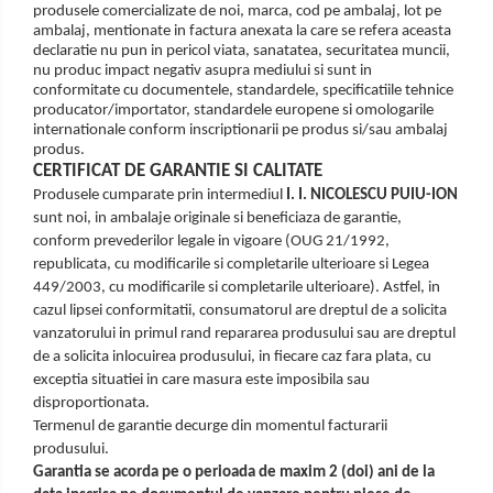
produsele comercializate de noi, marca, cod pe ambalaj, lot pe
ambalaj, mentionate in factura anexata la care se refera aceasta
declaratie nu pun in pericol viata, sanatatea, securitatea muncii,
nu produc impact negativ asupra mediului si sunt in
conformitate cu documentele, standardele, specificatiile tehnice
producator/importator, standardele europene si omologarile
internationale conform inscriptionarii pe produs si/sau ambalaj
produs.
CERTIFICAT DE GARANTIE SI CALITATE
Produsele cumparate prin intermediul
I. I. NICOLESCU PUIU-ION
sunt noi, in ambalaje originale si beneficiaza de garantie,
conform prevederilor legale in vigoare (OUG 21/1992,
republicata, cu modificarile si completarile ulterioare si Legea
449/2003, cu modificarile si completarile ulterioare). Astfel, in
cazul lipsei conformitatii, consumatorul are dreptul de a solicita
vanzatorului in primul rand repararea produsului sau are dreptul
de a solicita inlocuirea produsului, in fiecare caz fara plata, cu
exceptia situatiei in care masura este imposibila sau
disproportionata.
Termenul de garantie decurge din momentul facturarii
produsului.
Garantia se acorda pe o perioada de maxim 2 (doi) ani de la