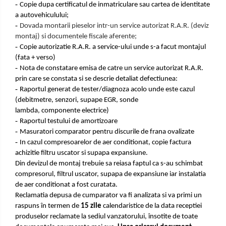
-
Copie dupa certificatul de inmatriculare sau cartea de identitate
a autovehiculului;
-
Dovada montarii pieselor intr-un service autorizat R.A.R. (deviz
montaj) si documentele fiscale aferente;
-
Copie autorizatie R.A.R. a service-ului unde s-a facut montajul
(fata + verso)
-
Nota de constatare emisa de catre un service autorizat R.A.R.
prin care se constata si se descrie detaliat defectiunea:
-
Raportul generat de tester/diagnoza acolo unde este cazul
(debitmetre, senzori, supape EGR, sonde
lambda, componente electrice)
-
Raportul testului de amortizoare
-
Masuratori comparator pentru discurile de frana ovalizate
-
In cazul compresoarelor de aer conditionat, copie factura
achizitie filtru uscator si supapa expansiune.
Din devizul de montaj trebuie sa reiasa faptul ca s-au schimbat
compresorul, filtrul uscator, supapa de
expansiune iar instalatia
de aer conditionat a fost curatata.
Reclamatia depusa de cumparator va fi analizata si va primi un
raspuns în termen de
15 zile
calendaristice de la data receptiei
produselor reclamate la sediul vanzatorului, însotite de toate