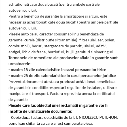
achizitionati cate doua bucati (pentru ambele parti ale
autovehiculului).
Pentru a beneficia de garantie la amortizoare si arcuri, este
necesar sa achizitionati cate doua bucati (pentru ambele parti ale
autovehiculului).
Piesele auto ce au caracter consumabil nu beneficiaza de
garantie: curele (distributie si transmisie), filtre (ulei, aer, polen,
combustibil), becuri, stergatoare de parbriz, uleiuri, aditivi,
antigel, lichid de frana, burdufuri, bujii, garnituri si simeringuri.
Termenele de remediere ale produselor aflate in garantie sunt
urmatoarele:
- maxim 15 zile calendaristice in cazul persoanelor fizice
- maxim 25 de zile calendaristice in cazul persoanelor juridice
Prezentul document atesta ca produsul achizitionat beneficiaza
de garantie in conditiile respectarii regulilor de instalare, utilizare,
manipulare si transport. Factura reprezinta anexa la certificatul
de garantie.
Piesele care fac obiectul unei reclamatii în garantie vor fi
însotite de urmatoarele documente:
-
Copie dupa factura de achizitie de la
I. I. NICOLESCU PUIU-ION
,
bonul sau chitanta cu care a fost cumparata piesa;