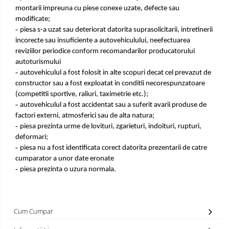
montarii impreuna cu piese conexe uzate, defecte sau
modificate;
-
piesa s-a uzat sau deteriorat datorita suprasolicitarii, intretinerii
incorecte sau insuficiente a autovehiculului, neefectuarea
reviziilor periodice conform recomandarilor producatorului
autoturismului
-
autovehiculul a fost folosit in alte scopuri decat cel prevazut de
constructor sau a fost exploatat in conditii necorespunzatoare
(competitii sportive, raliuri, taximetrie etc.);
-
autovehiculul a fost accidentat sau a suferit avarii produse de
factori externi, atmosferici sau de alta natura;
-
piesa prezinta urme de lovituri, zgarieturi, indoituri, rupturi,
deformari;
-
piesa nu a fost identificata corect datorita prezentarii de catre
cumparator a unor date eronate
-
piesa prezinta o uzura normala.
Cum Cumpar