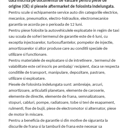
data inscrisa pe documentul de vanzare pentru piese de
origine (OE) si piesele aftermarket de folosinta indelungata.
Pentru scule si echipamente service auto din categoriile electrice,
mecanice, pneumatice, electro-hidraulice, electromecanice
garantia se acorda pe o perioada de
12 luni.
Pentru piese folosite la autovehiculele exploatate in regim de taxi
sau scoala de soferi termenul de garantie este de 6 luni, cu
exceptia injectoarelor, turbosuflantelor, pompelor de injectie,
amortizoarelor si altor produse care au conditii speciale de
utilizare si functionare.
Pentru materialele de exploatare si de intretinere , termenul de
valabilitate este cel inscris pe ambalaj/ recipient, daca se respecta
conditiile de transport, manipulare, depozitare, pastrare,
utilizare si exploatare.
Piesele de folosinta indelungata sunt: ambreiaje, arcuri,
amortizoare, articulatii planetare, elemente de
caroserie,
elemente de directie, elemente de frana, semnalizatoare,
stopuri, cabluri, pompe, radiatoare, tobe si tevi de esapament,
rulmenti, fise de bujii, piese de electromotor si alternator, piese
de motor în miscare.
Pentru a beneficia de garantie si din motive de siguranta la
discurile de frana si la tamburii de frana este necesar sa