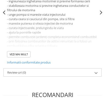
- ingreuneaza inghetarea motorinei si previne formarea cerii
- stabilizeaza motorina si previne inghetarea conductelor si
filtrului de motorina
- unge pompa si mareste viata injectorului
- curata ceara si cauciucul din pompe, site si filtre
- mareste puterea si viteza injectiei de motorina
- curata injectoarele, prelungindu-le viata
- ajuta la pornirile rapide
- permite combustie (ardere) completa economisind combustibil
- prin folosirea combinatiilor de aditivi renuntati la a folosi un
combustibil cu cifra octanica ridicata
MOD DE UTILIZARE
Se recomanda a fi utilizat in toate anotimpurile. Se adauga la
VEZI MAI MULT
fiecare alimentare cu motorina si se toarna inainte de a efectua
Informatii conformitate produs
plinul pentru o mai buna omogenizare a acestuia in rezervor.
Pentru depozitarea combustibilului: oricând este posibil adaugati
aditivul pentru motorina înaintea umplerii rezervoarelor pentru o
Review-uri
(0)
mai buna stabilitate a combustibilului.
Tratament vara - un flacon de 355 ml la 50 litri de motorina.
Tratament iarna - un flacon de 355 ml la 25 litri de motorina. La o
temperatura de -18C adaugati un flacon de 355 ml la fiecare 20
RECOMANDARI
litri.