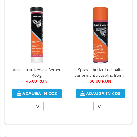
Reduce uzura filetelor
Îndepărtați reziduurile de ulei, grăsimi sau praf de pe suprafețe și
filete. Agitați recipientul înainte de utilizare. Pulverizați uniform
de la o distanță de 15 – 20 cm. După utilizare, curățați duza și
supapa pulverizând cu recipientul ținut invers. Îndepărtați
excesul de material.
Nu este potrivit pentru sistemele ABS, ASR și ESP. Nu amestecați
cu alte grăsimi. Păstrați pensula fără praf și murdărie.
A se agita înainte de utilizare.
Vaselina universala Berner
Spray lubrifiant de inalta
400 g
performanta vaselina Berner
45,00 RON
36,00 RON
500 ml
ADAUGA IN COS
ADAUGA IN COS