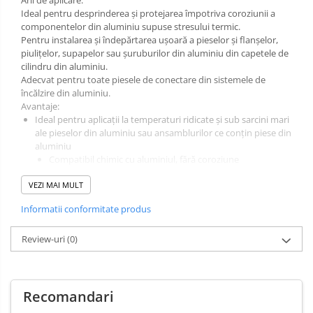
Ideal pentru desprinderea și protejarea împotriva coroziunii a
componentelor din aluminiu supuse stresului termic.
Pentru instalarea și îndepărtarea ușoară a pieselor și flanșelor,
piulițelor, supapelor sau șuruburilor din aluminiu din capetele de
cilindru din aluminiu.
Adecvat pentru toate piesele de conectare din sistemele de
încălzire din aluminiu.
Avantaje:
Ideal pentru aplicații la temperaturi ridicate și sub sarcini mari
ale pieselor din aluminiu sau ansamblurilor ce conțin piese din
aluminiu
Compatibil chimic cu aluminiul, fără coroziune
electrochimică
VEZI MAI MULT
Rezistent la presiuni ridicate
Întreținere simplificată
Informatii conformitate produs
Piesele nu se blochează
Înlăturare ușoară a șuruburilor filetate din capetele de
Review-uri
cilindru din aluminiu
(0)
Fără șuruburi rupte
Durată de viață prelungită a materialului
Protecție împotriva coroziunii datorită unei ușoare
etanșări a filetelor
Recomandari
Protejează piesele înșurubate împotriva scârțâitului