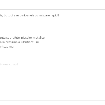
, butucii sau pinioanele cu mișcare rapidă
tența suprafeței pieselor metalice
a la presiune a lubrifiantului
viteze mari
ălarea cu apă
 apă
cație, cum ar fi lanțurile de transmisie
de pe lanț.
– 20 minute înainte de utilizare.