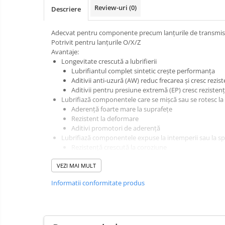
Review-uri
(0)
Descriere
Adecvat pentru componente precum lanțurile de transmisie
Potrivit pentru lanțurile O/X/Z
Avantaje:
Longevitate crescută a lubrifierii
Lubrifiantul complet sintetic crește performanța
Aditivii anti-uzură (AW) reduc frecarea și cresc rezis
Aditivii pentru presiune extremă (EP) cresc rezistenț
Lubrifiază componentele care se mișcă sau se rotesc la 
Aderență foarte mare la suprafețe
Rezistent la deformare
Aditivi promotori de aderență
Lubrifiază componentele expuse la intemperii sau la sp
Rezistență crescută la coroziune
Rezistență ridicată la spălarea cu apă
VEZI MAI MULT
Rezistent la apă rece, apă fierbinte și la stropirea cu
Lubrifiere pentru componente cu toleranțe mici din fabri
Informatii conformitate produs
Putere mare de penetrare în cele mai mici goluri
Instrucțiuni
Agitați bine recipientul înainte de utilizare.
Îndepărtați complet praful, murdăria sau lubrifianții vechi 
Pulverizați pe suprafețele curate și lăsați să se evapore 10 