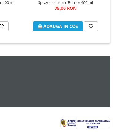
r 400 ml
Spray electronic Berner 400 ml
Spray prot
75,00 RON
ADAUGA IN COS
A