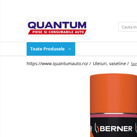
Toate Produsele
2+2
Aditivi ulei si carburant
Toate Produsele
Burduf planetara BERNER
Curatare, intretinere auto
https://www.quantumauto.ro/ /
Uleiuri, vaseline /
Spr
LIQUI MOLY
Uleiuri, vaseline
WD-40