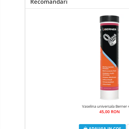
Recomandari
După utilizare, pulverizați ținând recipientul invers pentru
Vaselina universala Berner 
45,00 RON
ADAUGA IN COS