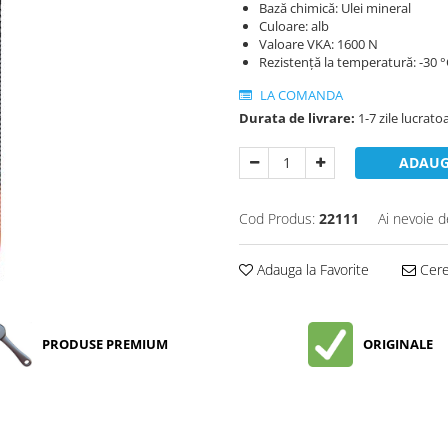
Bază chimică: Ulei mineral
Culoare: alb
Valoare VKA: 1600 N
Rezistență la temperatură: -30 °
LA COMANDA
Durata de livrare:
1-7 zile lucrato
ADAUG
Cod Produs:
22111
Ai nevoie d
Adauga la Favorite
Cere 
PRODUSE PREMIUM
ORIGINALE