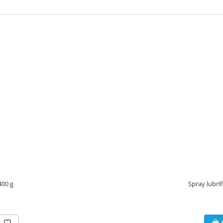
 a curăța duza și supapa.
400 g
Spray lubri