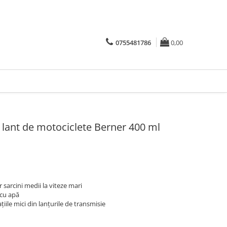
0755481786
0,00
u lant de motociclete Berner 400 ml
 sarcini medii la viteze mari
 cu apă
iile mici din lanțurile de transmisie