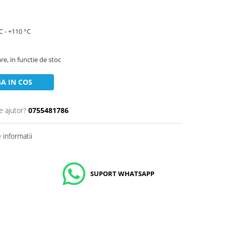
C - +110 °C
are, in functie de stoc
A IN COS
e ajutor?
0755481786
informatii
SUPORT WHATSAPP