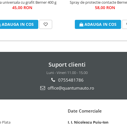
a universala cu grafit Berner 400 g
Spray de protectie contacte Berne
45,00 RON
58,00 RON
ADAUGA IN COS
ADAUGA IN COS
Suport clienti
Luni - Vineri 11.00 - 15.00
0755481786
office@quantumauto.ro
Date Comerciale
 Plata
I. I. Nicolescu Puiu-Ion