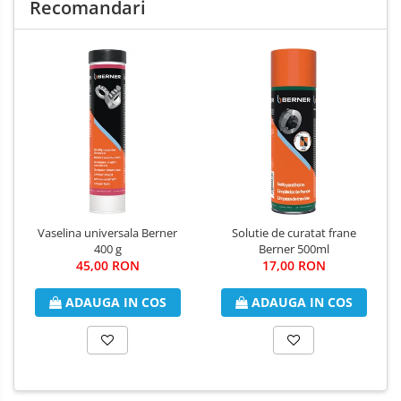
şi lăsaţi să se evapore.
Recomandari
După utilizare, întoarceţi recipientul cu capul în jos şi pulverizaţi
pentru a-l curăţa.
Vaselina universala Berner
Solutie de curatat frane
400 g
Berner 500ml
45,00 RON
17,00 RON
ADAUGA IN COS
ADAUGA IN COS