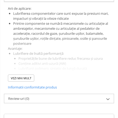
Arii de aplicare:
Lubrifierea componentelor care sunt expuse la presiuni mari,
impacturi și vibrații la viteze ridicate
Printre componente se numără mecanismele cu articulație al
ambreiajelor, mecanismele cu articulație al pedalelor de
accelerație, racordul de gaze, șuruburile ușilor, balamalele,
șuruburile ușilor, roțile dințate, pinioanele, osiile și panourile
posterioare
Avantaje:
Lubrifiere de înaltă performanță
Proprietățile bune de lubrifiere reduc frecarea și uzura
Conține aditivi anti-uzură (AW)
Lubrifiant polimeric sintetic de lungă durată
Aderență foarte bună și rezistență la presiune
VEZI MAI MULT
Asigură o lubrifiere temeinică
Penetrare foarte bună
Informatii conformitate produs
Adecvat pentru lanțurile O/X/Z
Protecție eficientă împotriva coroziunii
Review-uri
Conține inhibitori de coroziune
(0)
Fără adaos de siliconi sau rășini
Agitați recipientul înainte de utilizare.
Îndepărtaţi murdăria, pulverizaţi produsul pe suprafaţa curăţată