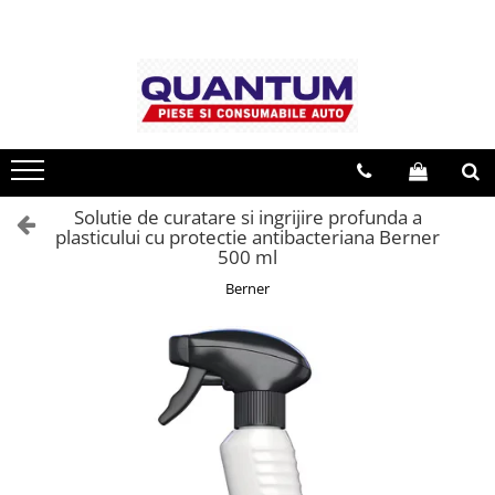
Toate Produsele
2+2
Aditivi ulei si carburant
Burduf planetara BERNER
Curatare, intretinere auto
Solutie de curatare si ingrijire profunda a
LIQUI MOLY
plasticului cu protectie antibacteriana Berner
500 ml
Uleiuri, vaseline
Berner
WD-40