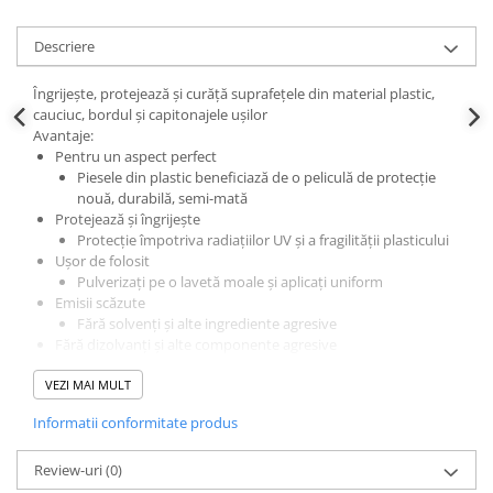
Descriere
Îngrijește, protejează și curăță suprafețele din material plastic,
cauciuc, bordul și capitonajele ușilor
Avantaje:
Pentru un aspect perfect
Piesele din plastic beneficiază de o peliculă de protecție
nouă, durabilă, semi-mată
Protejează și îngrijește
Protecție împotriva radiațiilor UV și a fragilității plasticului
Ușor de folosit
Pulverizați pe o lavetă moale și aplicați uniform
Emisii scăzute
Fără solvenți și alte ingrediente agresive
Fără dizolvanți și alte componente agresive
Compatibilitate policarbonat, conține silicon
Se pulverizează pe o bucată de material moale sau lavetă și se
VEZI MAI MULT
sterge uniform
Informatii conformitate produs
A nu se pulveriza pe pedale, covorașe sau volan!
Review-uri
(0)