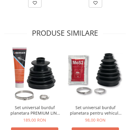
PRODUSE SIMILARE
Set universal burduf
Set universal burduf
planetara PREMIUM LINE
planetara pentru vehicule
pentru vehicule de
de transport si teren Berner
189,00 RON
98,00 RON
transport si teren Berner