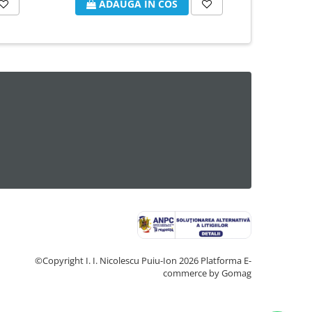
ADAUGA IN COS
A
©Copyright I. I. Nicolescu Puiu-Ion 2026
Platforma E-
commerce by Gomag