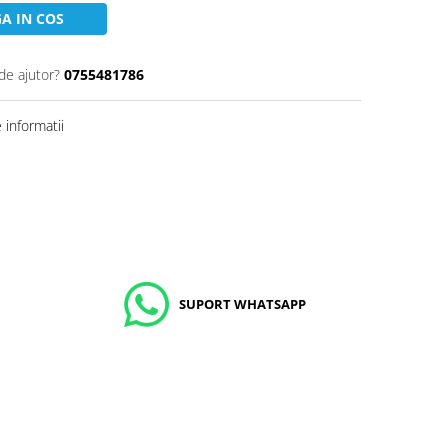
A IN COS
de ajutor?
0755481786
informatii
SUPORT WHATSAPP