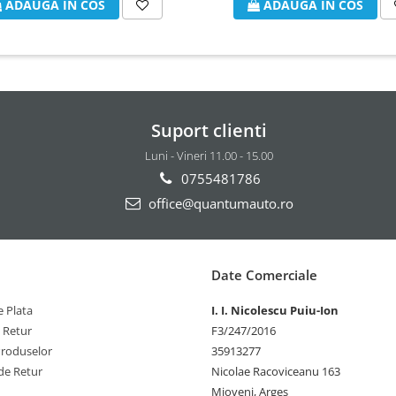
ADAUGA IN COS
ADAUGA IN COS
Suport clienti
Luni - Vineri 11.00 - 15.00
0755481786
office@quantumauto.ro
Date Comerciale
 Plata
I. I. Nicolescu Puiu-Ion
e Retur
F3/247/2016
Produselor
35913277
de Retur
Nicolae Racoviceanu 163
Mioveni, Arges