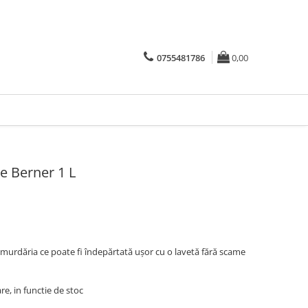
0755481786
0,00
te Berner 1 L
 murdăria ce poate fi îndepărtată ușor cu o lavetă fără scame
are, in functie de stoc