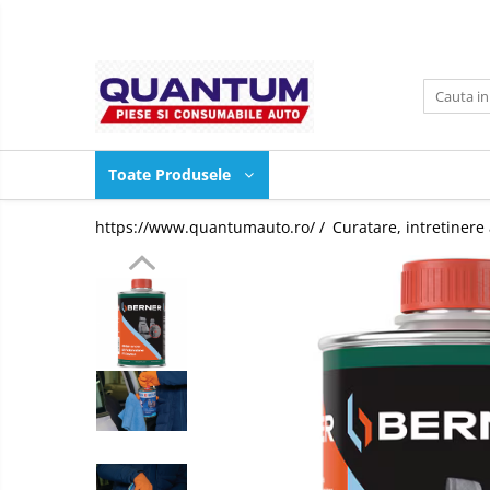
Toate Produsele
2+2
Aditivi ulei si carburant
Toate Produsele
Burduf planetara BERNER
Curatare, intretinere auto
https://www.quantumauto.ro/ /
Curatare, intretinere
LIQUI MOLY
Uleiuri, vaseline
WD-40