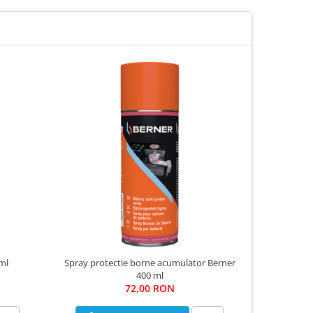
ml
Spray protectie borne acumulator Berner
Spray va
400 ml
72,00 RON